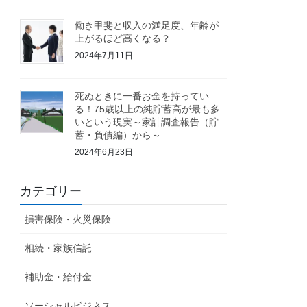
働き甲斐と収入の満足度、年齢が
上がるほど高くなる？
2024年7月11日
死ぬときに一番お金を持ってい
る！75歳以上の純貯蓄高が最も多
いという現実～家計調査報告（貯
蓄・負債編）から～
2024年6月23日
カテゴリー
損害保険・火災保険
相続・家族信託
補助金・給付金
ソーシャルビジネス