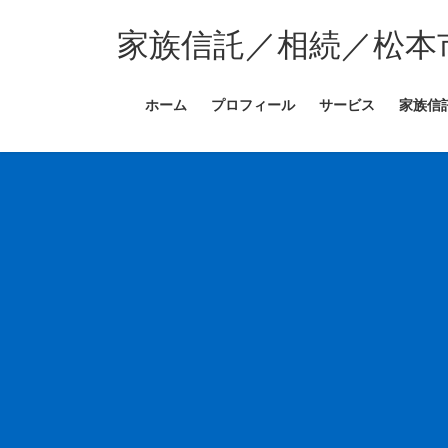
コ
ナ
ン
ビ
家族信託／相続／松本
テ
ゲ
ン
ー
ホーム
プロフィール
サービス
家族信
ツ
シ
へ
ョ
ス
ン
キ
に
ッ
移
プ
動