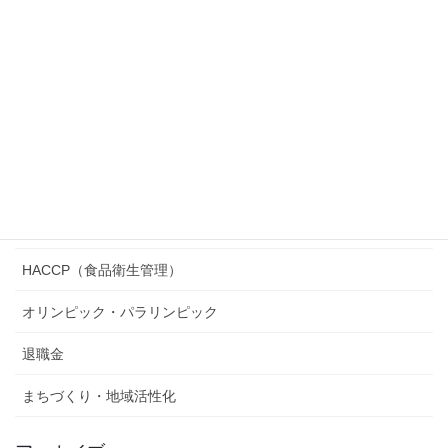
起業／定年起業
終活・相続
医療保険・健康保険・生命保険
経済政策・ポイントプログラム
準婚・パートナーシップ制度
行政・公務員
HACCP（食品衛生管理）
オリンピック・パラリンピック
退職金
まちづくり・地域活性化