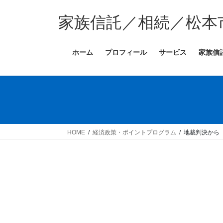
コ
ナ
ン
ビ
家族信託／相続／松本
テ
ゲ
ン
ー
ホーム
プロフィール
サービス
家族信
ツ
シ
へ
ョ
ス
ン
キ
に
ッ
移
プ
動
HOME
経済政策・ポイントプログラム
地裁判決から