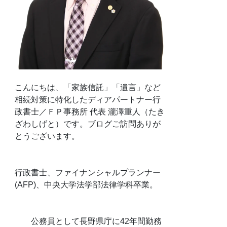
こんにちは、「家族信託」「遺言」など
相続対策に特化したディアパートナー行
政書士／ＦＰ事務所 代表 瀧澤重人（たき
ざわしげと）です。ブログご訪問ありが
とうございます。
行政書士、ファイナンシャルプランナー
(AFP)、中央大学法学部法律学科卒業。
公務員として長野県庁に42年間勤務