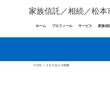
コ
ナ
ン
ビ
家族信託／相続／松本
テ
ゲ
ン
ー
ホーム
プロフィール
サービス
家族信
ツ
シ
へ
ョ
ス
ン
キ
に
ッ
移
プ
動
HOME
３６５日２４時間