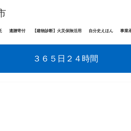
市
託
遺贈寄付
【建物診断】火災保険活用
自分史えほん
事業
３６５日２４時間