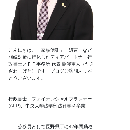
こんにちは、「家族信託」「遺言」など
相続対策に特化したディアパートナー行
政書士／ＦＰ事務所 代表 瀧澤重人（たき
ざわしげと）です。ブログご訪問ありが
とうございます。
行政書士、ファイナンシャルプランナー
(AFP)、中央大学法学部法律学科卒業。
公務員として長野県庁に42年間勤務