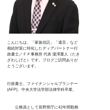
こんにちは、「家族信託」「遺言」など
相続対策に特化したディアパートナー行
政書士／ＦＰ事務所 代表 瀧澤重人（たき
ざわしげと）です。ブログご訪問ありが
とうございます。
行政書士、ファイナンシャルプランナー
(AFP)、中央大学法学部法律学科卒業。
公務員として長野県庁に42年間勤務