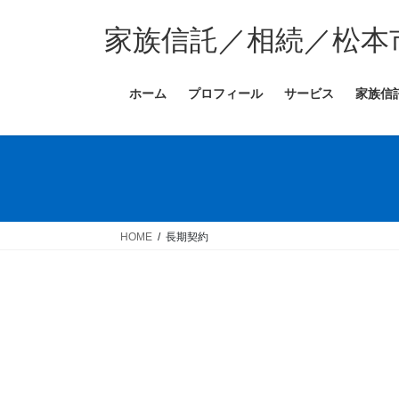
コ
ナ
ン
ビ
家族信託／相続／松本
テ
ゲ
ン
ー
ホーム
プロフィール
サービス
家族信
ツ
シ
へ
ョ
ス
ン
キ
に
ッ
移
プ
動
HOME
長期契約