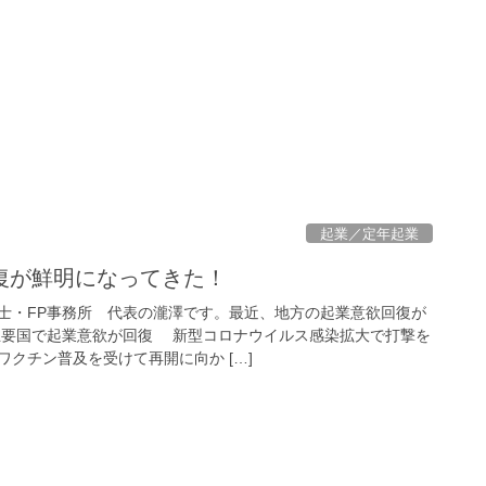
起業／定年起業
復が鮮明になってきた！
・FP事務所 代表の瀧澤です。最近、地方の起業意欲回復が
主要国で起業意欲が回復 新型コロナウイルス感染拡大で打撃を
クチン普及を受けて再開に向か […]