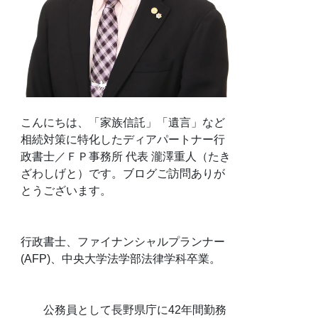
こんにちは、「家族信託」「遺言」など
相続対策に特化したディアパートナー行
政書士／ＦＰ事務所 代表 瀧澤重人（たき
ざわしげと）です。ブログご訪問ありが
とうございます。
行政書士、ファイナンシャルプランナー
(AFP)、中央大学法学部法律学科卒業。
公務員として長野県庁に42年間勤務