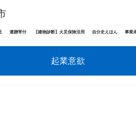
市
託
遺贈寄付
【建物診断】火災保険活用
自分史えほん
事業
起業意欲