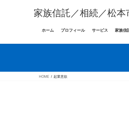
コ
ナ
ン
ビ
家族信託／相続／松本
テ
ゲ
ン
ー
ホーム
プロフィール
サービス
家族信
ツ
シ
へ
ョ
ス
ン
キ
に
ッ
移
プ
動
HOME
起業意欲