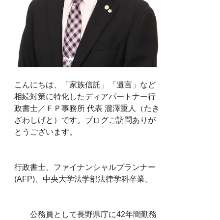
こんにちは、「家族信託」「遺言」など
相続対策に特化したディアパートナー行
政書士／ＦＰ事務所 代表 瀧澤重人（たき
ざわしげと）です。ブログご訪問ありが
とうございます。
行政書士、ファイナンシャルプランナー
(AFP)、中央大学法学部法律学科卒業。
公務員として長野県庁に42年間勤務