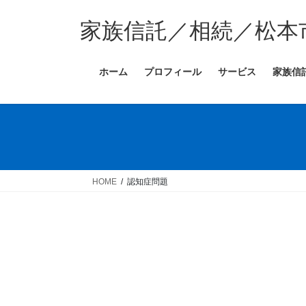
コ
ナ
ン
ビ
家族信託／相続／松本
テ
ゲ
ン
ー
ホーム
プロフィール
サービス
家族信
ツ
シ
へ
ョ
ス
ン
キ
に
ッ
移
プ
動
HOME
認知症問題