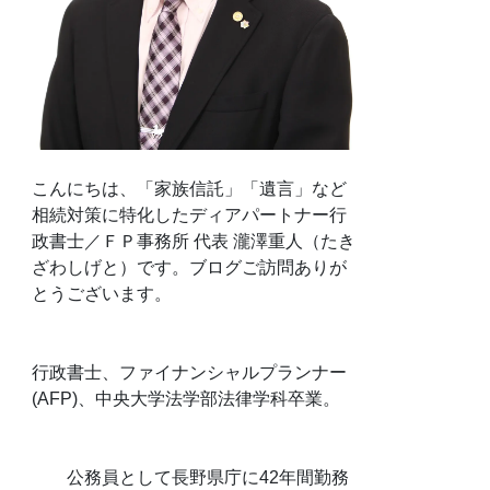
こんにちは、「家族信託」「遺言」など
相続対策に特化したディアパートナー行
政書士／ＦＰ事務所 代表 瀧澤重人（たき
ざわしげと）です。ブログご訪問ありが
とうございます。
行政書士、ファイナンシャルプランナー
(AFP)、中央大学法学部法律学科卒業。
公務員として長野県庁に42年間勤務