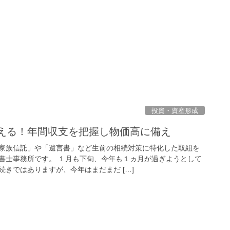
投資・資産形成
考える！年間収支を把握し物価高に備え
家族信託」や「遺言書」など生前の相続対策に特化した取組を
書士事務所です。 １月も下旬、今年も１ヵ月が過ぎようとして
きではありますが、今年はまだまだ […]