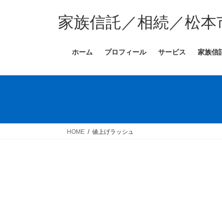
コ
ナ
ン
ビ
家族信託／相続／松本
テ
ゲ
ン
ー
ホーム
プロフィール
サービス
家族信
ツ
シ
へ
ョ
ス
ン
キ
に
ッ
移
プ
動
HOME
値上げラッシュ