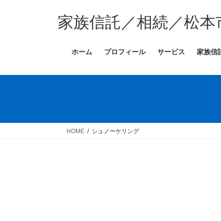
コ
ナ
ン
ビ
家族信託／相続／松本
テ
ゲ
ン
ー
ホーム
プロフィール
サービス
家族信
ツ
シ
へ
ョ
ス
ン
キ
に
ッ
移
プ
動
HOME
シュノーケリング