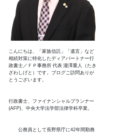
こんにちは、「家族信託」「遺言」など
相続対策に特化したディアパートナー行
政書士／ＦＰ事務所 代表 瀧澤重人（たき
ざわしげと）です。ブログご訪問ありが
とうございます。
行政書士、ファイナンシャルプランナー
(AFP)、中央大学法学部法律学科卒業。
公務員として長野県庁に42年間勤務