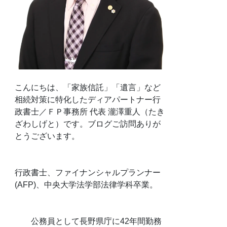
こんにちは、「家族信託」「遺言」など
相続対策に特化したディアパートナー行
政書士／ＦＰ事務所 代表 瀧澤重人（たき
ざわしげと）です。ブログご訪問ありが
とうございます。
行政書士、ファイナンシャルプランナー
(AFP)、中央大学法学部法律学科卒業。
公務員として長野県庁に42年間勤務