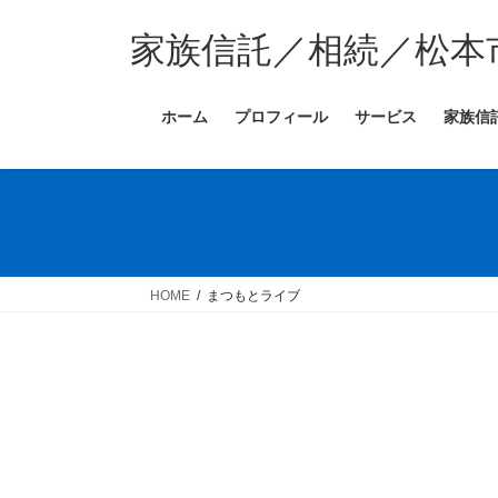
コ
ナ
ン
ビ
家族信託／相続／松本
テ
ゲ
ン
ー
ホーム
プロフィール
サービス
家族信
ツ
シ
へ
ョ
ス
ン
キ
に
ッ
移
プ
動
HOME
まつもとライブ