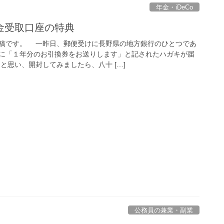
年金・iDeCo
金受取口座の特典
稿です。 一昨日、郵便受けに長野県の地方銀行のひとつであ
に「１年分のお引換券をお送りします」と記されたハガキが届
と思い、開封してみましたら、八十 […]
公務員の兼業・副業