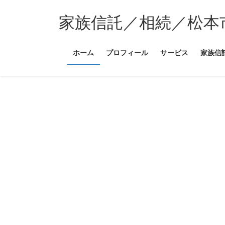
コ
ナ
ン
ビ
家族信託／相続／松本
テ
ゲ
ン
ー
ホーム
プロフィール
サービス
家族信
ツ
シ
へ
ョ
ス
ン
キ
に
ッ
移
プ
動