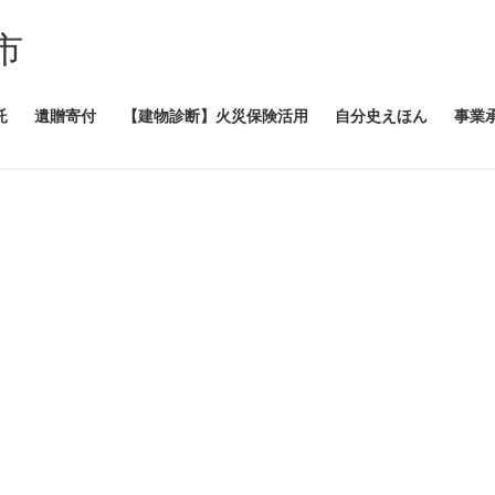
市
託
遺贈寄付
【建物診断】火災保険活用
自分史えほん
事業