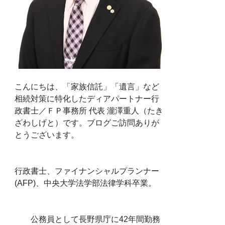
こんにちは、「家族信託」「遺言」など
相続対策に特化したディアパートナー行
政書士／ＦＰ事務所 代表 瀧澤重人（たき
ざわしげと）です。ブログご訪問ありが
とうございます。
行政書士、ファイナンシャルプランナー
(AFP)、中央大学法学部法律学科卒業。
公務員として長野県庁に42年間勤務