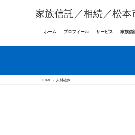
コ
ナ
ン
ビ
家族信託／相続／松本
テ
ゲ
ン
ー
ホーム
プロフィール
サービス
家族信
ツ
シ
へ
ョ
ス
ン
キ
に
ッ
移
プ
動
HOME
人材確保