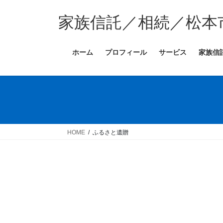
コ
ナ
ン
ビ
家族信託／相続／松本
テ
ゲ
ン
ー
ホーム
プロフィール
サービス
家族信
ツ
シ
へ
ョ
ス
ン
キ
に
ッ
移
プ
動
HOME
ふるさと遺贈